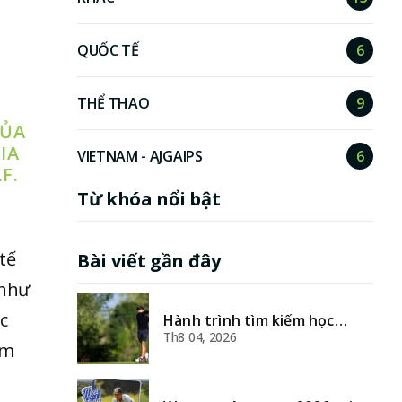
QUỐC TẾ
6
THỂ THAO
9
CỦA
IA
VIETNAM - AJGAIPS
6
F.
Từ khóa nổi bật
tế
Bài viết gần đây
 như
c
Hành trình tìm kiếm học
bổng golf tại các trường đại
Th8 04, 2026
ăm
học Hoa Kỳ