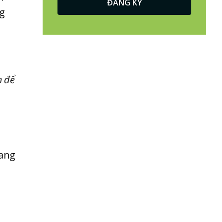
ng
m để
đang