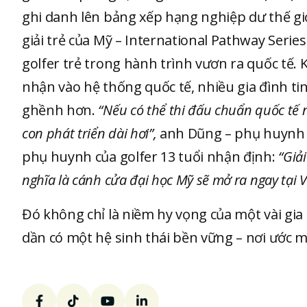
ghi danh lên bảng xếp hạng nghiệp dư thế gi
giải trẻ của Mỹ – International Pathway Series
golfer trẻ trong hành trình vươn ra quốc tế. K
nhận vào hệ thống quốc tế, nhiều gia đình t
ghềnh hơn.
“Nếu có thể thi đấu chuẩn quốc tế n
con phát triển dài hơi”,
anh Dũng – phụ huynh m
phụ huynh của golfer 13 tuổi nhận định:
“Giả
nghĩa là cánh cửa đại học Mỹ sẽ mở ra ngay tại V
Đó không chỉ là niềm hy vọng của một vài gia 
dần có một hệ sinh thái bền vững – nơi ước m