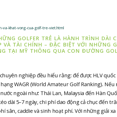
-va-khat-vong-cua-golf-tre-viet.html
HỮNG GOLFER TRẺ LÀ HÀNH TRÌNH DÀI 
P VÀ TÀI CHÍNH – ĐẶC BIỆT VỚI NHỮNG G
NG TẠI MỸ THÔNG QUA CON ĐƯỜNG GOL
f chuyên nghiệp đều hiểu rằng: để được HLV quốc 
xếp hạng WAGR (World Amateur Golf Ranking). Nếu
 ở nước ngoài như: Thái Lan, Malaysia đến Hàn Quố
éo dài 5–7 ngày, chi phí dao động cả chục đến tr
í sân, caddie và sinh hoạt phí. Với những giải xa