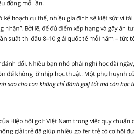
ệu đồng mỗi lần.
ế hoạch cụ thể, nhiều gia đình sẽ kiệt sức vì tài
ng nhận”. Bởi lẽ, để đủ điểm xếp hạng và gây ấn t
tần suất thi đấu 8–10 giải quốc tế mỗi năm – tức 
sự đánh đổi. Nhiều bạn nhỏ phải nghỉ học dài ngày
 ôn để không lỡ nhịp học thuật. Một phụ huynh c
ính sao cho con không chỉ đánh golf tốt mà còn học t
ủa Hiệp hội golf Việt Nam trong việc quy chuẩn 
ống giải trẻ đã giúp nhiều golfer trẻ có cơ hội đ