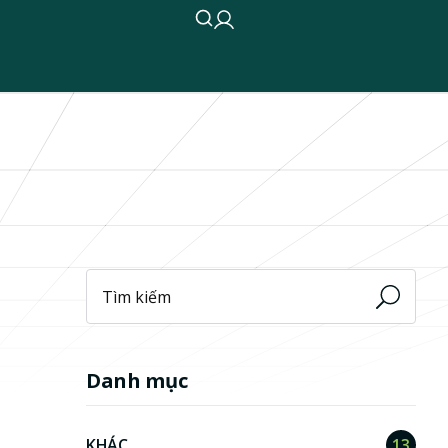
Danh mục
KHÁC
13