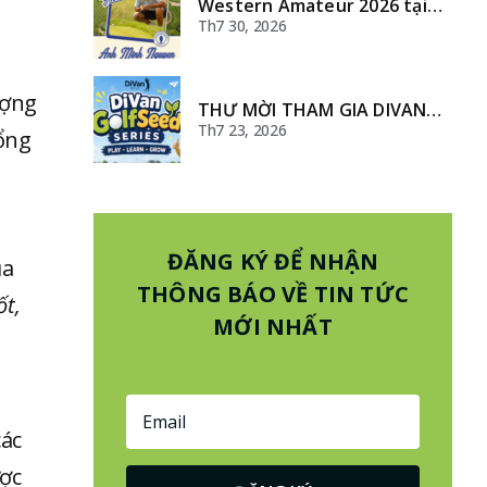
Western Amateur 2026 tại
Beverly Country Club – Nơi
Th7 30, 2026
hội tụ những golfer nghiệp
dư xuất sắc nhất thế giới
ượng
THƯ MỜI THAM GIA DIVAN
GOLFSEED SERIES
Th7 23, 2026
tổng
,
ĐĂNG KÝ ĐỂ NHẬN
ủa
THÔNG BÁO VỀ TIN TỨC
ốt,
MỚI NHẤT
các
ược