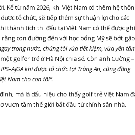
ới. Kể từ năm 2026, khi Việt Nam có thêm hệ thố
 được tổ chức, sẽ tiếp thêm sự thuận lợi cho các
hi thành tích thi đấu tại Việt Nam có thể được ghi
in rằng con đường đến với học bổng Mỹ sẽ bớt gập
gay trong nước, chúng tôi vừa tiết kiệm, vừa yên tâ
ột golfer trẻ ở Hà Nội chia sẻ. Còn anh Cường –
i IPS–AJGA khi được tổ chức tại Tràng An, cũng đồng
iệt Nam cho con tôi”.
đình, mà là dấu hiệu cho thấy golf trẻ Việt Nam 
ơ vươn tầm thế giới bắt đầu từ chính sân nhà.