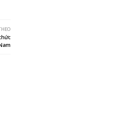
 THEO
 chức
t Nam