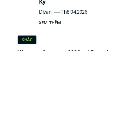
Kỳ
Divan
Th8 04,2026
XEM THÊM
KHÁC
Western Amateur 2026 tại Beverly
Country Club – Nơi hội tụ những golfer
nghiệp dư xuất sắc nhất thế giới
Divan
Th7 30,2026
XEM THÊM
KHÁC
THƯ MỜI THAM GIA DIVAN
GOLFSEED SERIES