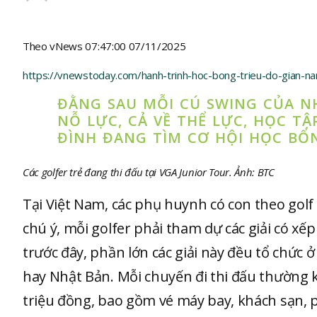
Theo vNews 07:47:00 07/11/2025
https://vnewstoday.com/hanh-trinh-hoc-bong-trieu-do-gian-nan
ĐẰNG SAU MỖI CÚ SWING CỦA N
NỖ LỰC, CẢ VỀ THỂ LỰC, HỌC TẬ
ĐÌNH ĐANG TÌM CƠ HỘI HỌC BỔ
Các golfer trẻ đang thi đấu tại VGA Junior Tour. Ảnh: BTC
Tại Việt Nam, các phụ huynh có con theo gol
chú ý, mỗi golfer phải tham dự các giải có 
trước đây, phần lớn các giải này đều tổ chức
hay Nhật Bản. Mỗi chuyến đi thi đấu thường k
triệu đồng, bao gồm vé máy bay, khách sạn, ph