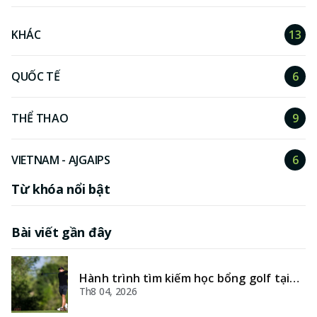
KHÁC
13
QUỐC TẾ
6
THỂ THAO
9
VIETNAM - AJGAIPS
6
Từ khóa nổi bật
Bài viết gần đây
Hành trình tìm kiếm học bổng golf tại
các trường đại học Hoa Kỳ
Th8 04, 2026