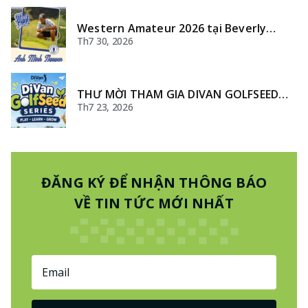
Western Amateur 2026 tại Beverly
Country Club – Nơi hội tụ những golfer
Th7 30, 2026
nghiệp dư xuất sắc nhất thế giới
THƯ MỜI THAM GIA DIVAN GOLFSEED
SERIES
Th7 23, 2026
ĐĂNG KÝ ĐỂ NHẬN THÔNG BÁO
VỀ TIN TỨC MỚI NHẤT