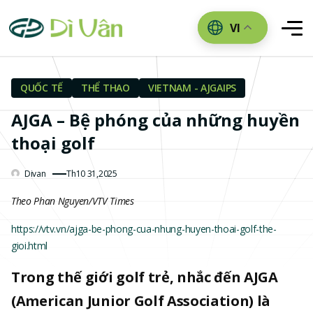
VI
QUỐC TẾ
THỂ THAO
VIETNAM - AJGAIPS
AJGA – Bệ phóng của những huyền
thoại golf
Divan
Th10 31,2025
Theo Phan Nguyen/VTV Times
https://vtv.vn/ajga-be-phong-cua-nhung-huyen-thoai-golf-the-
gioi.html
Trong thế giới golf trẻ, nhắc đến AJGA
(American Junior Golf Association) là